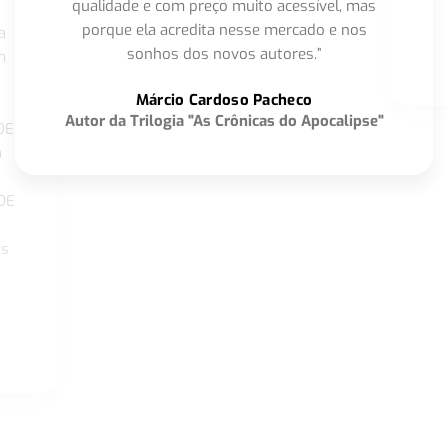
qualidade e com preço muito acessível, mas
porque ela acredita nesse mercado e nos
a
sonhos dos novos autores.”
m
o
Márcio Cardoso Pacheco
Autor da Trilogia "As Crônicas do Apocalipse"
DE
a
DE
os