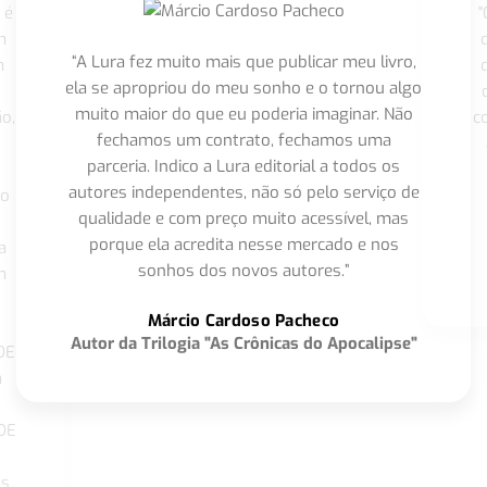
 é
"
m
“A Lura fez muito mais que publicar meu livro,
m
ela se apropriou do meu sonho e o tornou algo
muito maior do que eu poderia imaginar. Não
o,
c
fechamos um contrato, fechamos uma
parceria. Indico a Lura editorial a todos os
autores independentes, não só pelo serviço de
co
qualidade e com preço muito acessível, mas
porque ela acredita nesse mercado e nos
a
sonhos dos novos autores.”
m
o
Márcio Cardoso Pacheco
Autor da Trilogia "As Crônicas do Apocalipse"
DE
a
DE
os