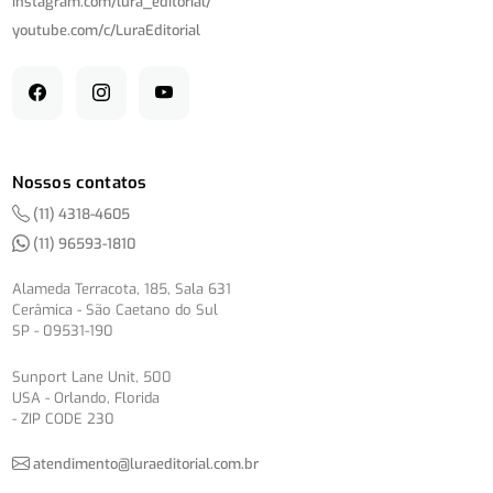
instagram.com/
lura_editorial/
youtube.com/
c/
LuraEditorial
Nossos contatos
(11) 4318-4605
(11) 96593-1810
Alameda Terracota, 185, Sala 631
Cerâmica - São Caetano do Sul
SP - 09531-190
Sunport Lane Unit, 500
USA - Orlando, Florida
- ZIP CODE 230
atendimento@luraeditorial.com.br