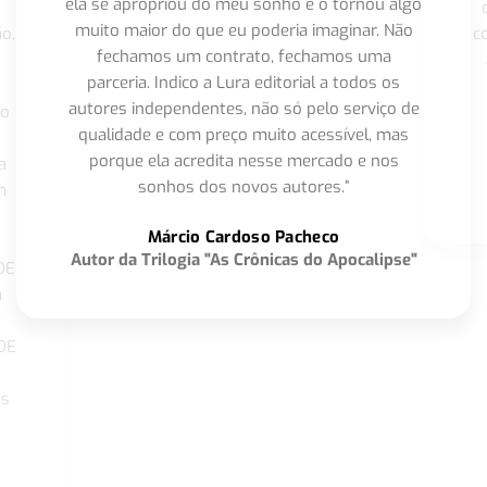
ela se apropriou do meu sonho e o tornou algo
muito maior do que eu poderia imaginar. Não
o,
c
fechamos um contrato, fechamos uma
parceria. Indico a Lura editorial a todos os
autores independentes, não só pelo serviço de
co
qualidade e com preço muito acessível, mas
porque ela acredita nesse mercado e nos
a
sonhos dos novos autores.”
m
o
Márcio Cardoso Pacheco
Autor da Trilogia "As Crônicas do Apocalipse"
DE
a
DE
os