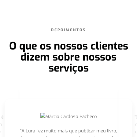
DEPOIMENTOS
O que os nossos clientes
dizem sobre nossos
serviços
 é
"
m
“A Lura fez muito mais que publicar meu livro,
m