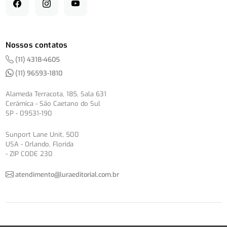
Nossos contatos
(11) 4318-4605
(11) 96593-1810
Alameda Terracota, 185, Sala 631
Cerâmica - São Caetano do Sul
SP - 09531-190
Sunport Lane Unit, 500
USA - Orlando, Florida
- ZIP CODE 230
atendimento@luraeditorial.com.br