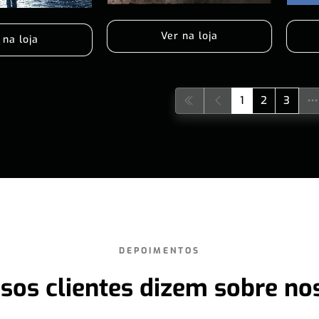
Ver na loja
 na loja
1
2
3
DEPOIMENTOS
sos clientes dizem sobre no