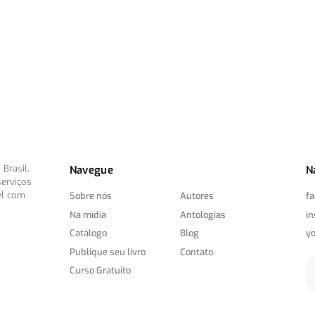
Brasil,
Navegue
N
serviços
el com
Sobre nós
Autores
f
Na mídia
Antologias
i
Catálogo
Blog
y
Publique seu livro
Contato
Curso Gratuito