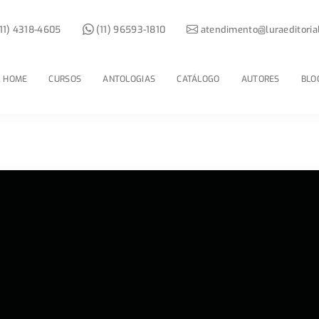
11) 4318-4605
(11) 96593-1810
atendimento@luraeditoria
HOME
CURSOS
ANTOLOGIAS
CATÁLOGO
AUTORES
BLO