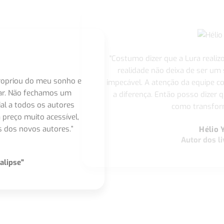
"Costumo dizer que a Lura realiz
realidade não deixa de ser um
apropriou do meu sonho e
impecável. A atenção da equipe 
nar. Não fechamos um
a diferença. Então posso dizer q
ial a todos os autores
como transform
 preço muito acessível,
 dos novos autores.”
Hélio 
Autor dos li
alipse"