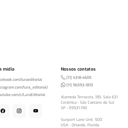
a mídia
Nossos contatos
(11) 4318-4605
acebook.com/
luraeditorial
(11) 96593-1810
nstagram.com/
lura_editorial/
outube.com/
c/
LuraEditorial
Alameda Terracota, 185, Sala 631
Cerâmica - São Caetano do Sul
SP - 09531-190
Sunport Lane Unit, 500
USA - Orlando, Florida