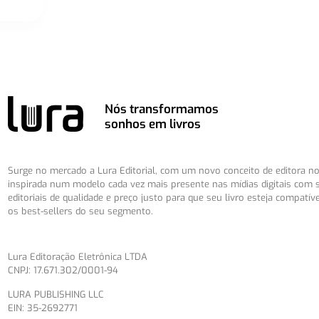
Nós transformamos
sonhos em livros
Surge no mercado a Lura Editorial, com um novo conceito de editora no 
inspirada num modelo cada vez mais presente nas mídias digitais com 
editoriais de qualidade e preço justo para que seu livro esteja compatív
os best-sellers do seu segmento.
Lura Editoração Eletrônica LTDA
CNPJ: 17.671.302/0001-94
LURA PUBLISHING LLC
EIN: 35-2692771