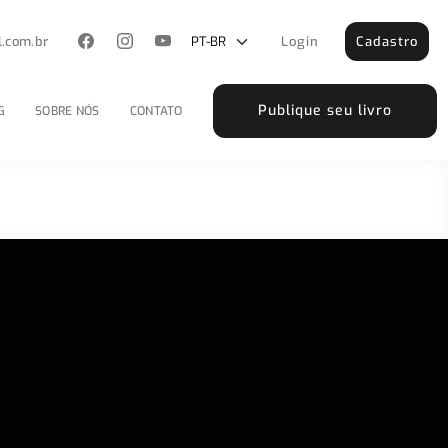
l.com.br
Login
Cadastro
Publique seu livro
G
SOBRE NÓS
CONTATO