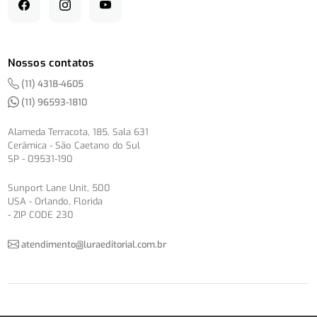
Nossos contatos
(11) 4318-4605
(11) 96593-1810
Alameda Terracota, 185, Sala 631
Cerâmica - São Caetano do Sul
SP - 09531-190
Sunport Lane Unit, 500
USA - Orlando, Florida
- ZIP CODE 230
atendimento@luraeditorial.com.br