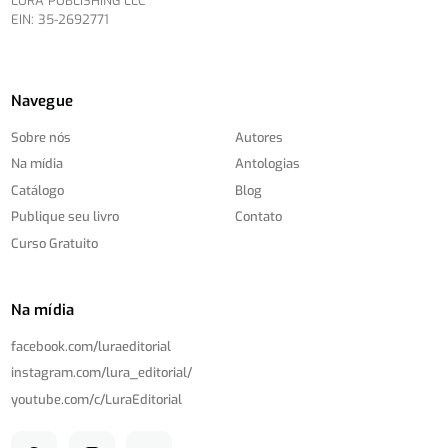
LURA PUBLISHING LLC
EIN: 35-2692771
Navegue
Sobre nós
Autores
Na mídia
Antologias
Catálogo
Blog
Publique seu livro
Contato
Curso Gratuito
Na mídia
facebook.com/
luraeditorial
instagram.com/
lura_editorial/
youtube.com/
c/
LuraEditorial