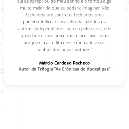
ela se apropriou do meu sonho e o tornou algo
muito maior do que eu poderia imaginar. Não
o,
c
fechamos um contrato, fechamos uma
parceria. Indico a Lura editorial a todos os
autores independentes, não só pelo serviço de
co
qualidade e com preço muito acessível, mas
porque ela acredita nesse mercado e nos
a
sonhos dos novos autores.”
m
o
Márcio Cardoso Pacheco
Autor da Trilogia "As Crônicas do Apocalipse"
DE
a
DE
os