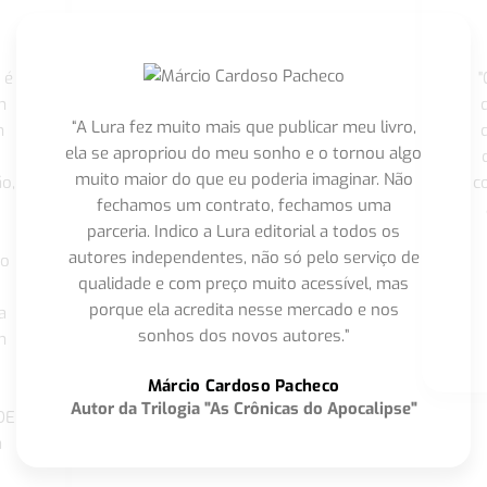
 é
"
m
“A Lura fez muito mais que publicar meu livro,
m
ela se apropriou do meu sonho e o tornou algo
muito maior do que eu poderia imaginar. Não
o,
c
fechamos um contrato, fechamos uma
parceria. Indico a Lura editorial a todos os
autores independentes, não só pelo serviço de
co
qualidade e com preço muito acessível, mas
porque ela acredita nesse mercado e nos
a
sonhos dos novos autores.”
m
o
Márcio Cardoso Pacheco
Autor da Trilogia "As Crônicas do Apocalipse"
DE
a