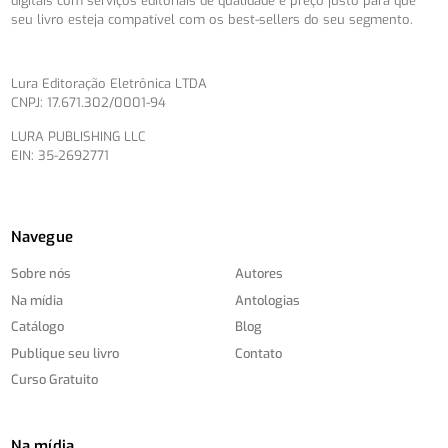
digitais com serviços editoriais de qualidade e preço justo para que
seu livro esteja compatível com os best-sellers do seu segmento.
Lura Editoração Eletrônica LTDA
CNPJ: 17.671.302/0001-94
LURA PUBLISHING LLC
EIN: 35-2692771
Navegue
Sobre nós
Autores
Na mídia
Antologias
Catálogo
Blog
Publique seu livro
Contato
Curso Gratuito
Na mídia