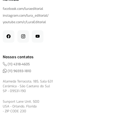
facebook.com/
luraeditorial
instagram.com/
lura_editorial/
youtube.com/
c/
LuraEditorial
Nossos contatos
(11) 4318-4605
(11) 96593-1810
Alameda Terracota, 185, Sala 631
Cerâmica - São Caetano do Sul
SP - 09531-190
Sunport Lane Unit, 500
USA - Orlando, Florida
- ZIP CODE 230