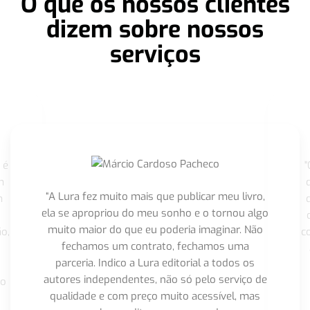
O que os nossos clientes
dizem sobre nossos
serviços
 é
"
m
“A Lura fez muito mais que publicar meu livro,
m
ela se apropriou do meu sonho e o tornou algo
muito maior do que eu poderia imaginar. Não
o,
c
fechamos um contrato, fechamos uma
parceria. Indico a Lura editorial a todos os
autores independentes, não só pelo serviço de
co
qualidade e com preço muito acessível, mas