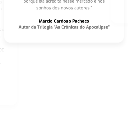
porque ela acredita nesse mercado e nos
a
sonhos dos novos autores.”
m
o
Márcio Cardoso Pacheco
Autor da Trilogia "As Crônicas do Apocalipse"
DE
a
DE
os