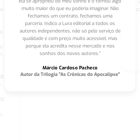
ela se apropriou do meu sonho e o tornou algo
muito maior do que eu poderia imaginar. Não
o,
c
fechamos um contrato, fechamos uma
parceria. Indico a Lura editorial a todos os
autores independentes, não só pelo serviço de
co
qualidade e com preço muito acessível, mas
porque ela acredita nesse mercado e nos
a
sonhos dos novos autores.”
m
o
Márcio Cardoso Pacheco
Autor da Trilogia "As Crônicas do Apocalipse"
DE
a
DE
os