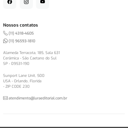
Nossos contatos
(11) 4318-4605
(11) 96593-1810
Alameda Terracota, 185, Sala 631
Cerâmica - São Caetano do Sul
SP - 09531-190
Sunport Lane Unit, 500
USA - Orlando, Florida
- ZIP CODE 230
atendimento@luraeditorial.com.br