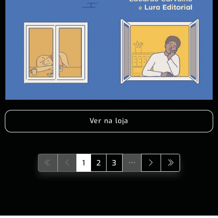
Ver na loja
1
2
3