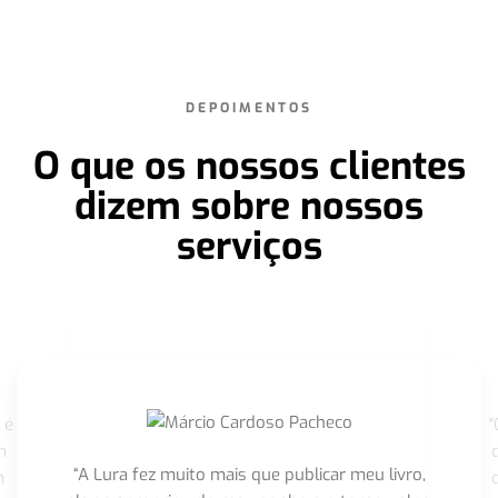
DEPOIMENTOS
O que os nossos clientes
dizem sobre nossos
serviços
 é
"
m
“A Lura fez muito mais que publicar meu livro,
m