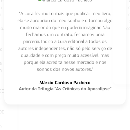
 é
"
m
“A Lura fez muito mais que publicar meu livro,
m
ela se apropriou do meu sonho e o tornou algo
muito maior do que eu poderia imaginar. Não
o,
c
fechamos um contrato, fechamos uma
parceria. Indico a Lura editorial a todos os
autores independentes, não só pelo serviço de
co
qualidade e com preço muito acessível, mas
porque ela acredita nesse mercado e nos
a
sonhos dos novos autores.”
m
o
Márcio Cardoso Pacheco
Autor da Trilogia "As Crônicas do Apocalipse"
DE
a
DE
os