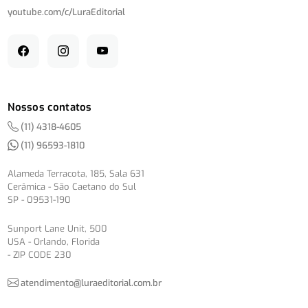
youtube.com/
c/
LuraEditorial
Nossos contatos
(11) 4318-4605
(11) 96593-1810
Alameda Terracota, 185, Sala 631
Cerâmica - São Caetano do Sul
SP - 09531-190
Sunport Lane Unit, 500
USA - Orlando, Florida
- ZIP CODE 230
atendimento@luraeditorial.com.br