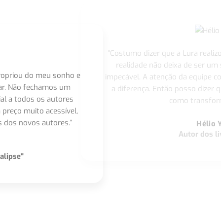
"Costumo dizer que a Lura realiz
realidade não deixa de ser um
apropriou do meu sonho e
impecável. A atenção da equipe 
nar. Não fechamos um
a diferença. Então posso dizer q
ial a todos os autores
como transform
 preço muito acessível,
 dos novos autores.”
Hélio 
Autor dos li
alipse"