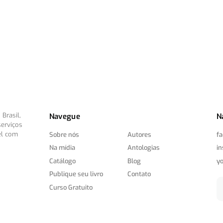
Brasil,
Navegue
N
serviços
el com
Sobre nós
Autores
f
Na mídia
Antologias
i
Catálogo
Blog
y
Publique seu livro
Contato
Curso Gratuito