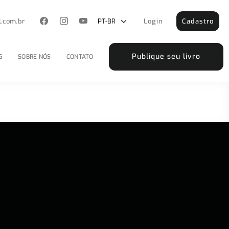
l.com.br
Login
Cadastro
Publique seu livro
G
SOBRE NÓS
CONTATO