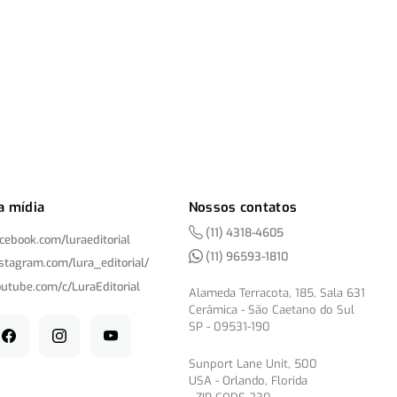
a mídia
Nossos contatos
(11) 4318-4605
acebook.com/
luraeditorial
(11) 96593-1810
nstagram.com/
lura_editorial/
outube.com/
c/
LuraEditorial
Alameda Terracota, 185, Sala 631
Cerâmica - São Caetano do Sul
SP - 09531-190
Sunport Lane Unit, 500
USA - Orlando, Florida