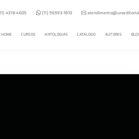
11) 4318-4605
(11) 96593-1810
atendimento@luraeditoria
HOME
CURSOS
ANTOLOGIAS
CATÁLOGO
AUTORES
BLO