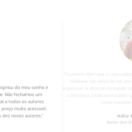
"Costumo dizer que a Lura realiz
realidade não deixa de ser um
apropriou do meu sonho e
impecável. A atenção da equipe 
nar. Não fechamos um
a diferença. Então posso dizer q
ial a todos os autores
como transform
 preço muito acessível,
 dos novos autores.”
Hélio 
Autor dos li