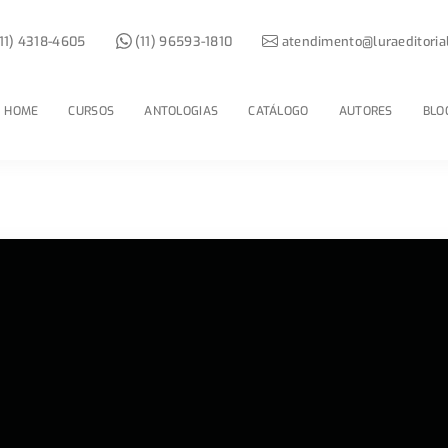
11) 4318-4605
(11) 96593-1810
atendimento@luraeditoria
HOME
CURSOS
ANTOLOGIAS
CATÁLOGO
AUTORES
BLO