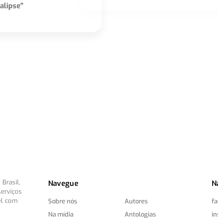
alipse"
Brasil,
Navegue
N
serviços
el com
Sobre nós
Autores
f
Na mídia
Antologias
i