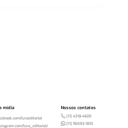
a mídia
Nossos contatos
(11) 4318-4605
acebook.com/
luraeditorial
(11) 96593-1810
nstagram.com/
lura_editorial/