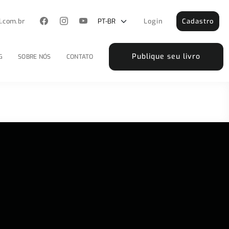
l.com.br
Login
Cadastro
Publique seu livro
G
SOBRE NÓS
CONTATO