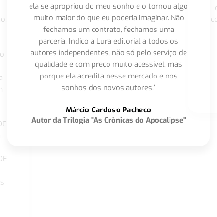
ela se apropriou do meu sonho e o tornou algo
muito maior do que eu poderia imaginar. Não
o,
c
fechamos um contrato, fechamos uma
parceria. Indico a Lura editorial a todos os
autores independentes, não só pelo serviço de
co
qualidade e com preço muito acessível, mas
porque ela acredita nesse mercado e nos
a
sonhos dos novos autores.”
m
o
Márcio Cardoso Pacheco
Autor da Trilogia "As Crônicas do Apocalipse"
DE
a
DE
os