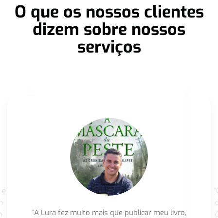
O que os nossos clientes
dizem sobre nossos
serviços
 é
"
m
“A Lura fez muito mais que publicar meu livro,
m