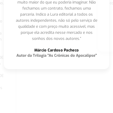
muito maior do que eu poderia imaginar. Não
o,
c
fechamos um contrato, fechamos uma
parceria. Indico a Lura editorial a todos os
autores independentes, não só pelo serviço de
co
qualidade e com preço muito acessível, mas
porque ela acredita nesse mercado e nos
a
sonhos dos novos autores.”
m
o
Márcio Cardoso Pacheco
Autor da Trilogia "As Crônicas do Apocalipse"
DE
a
DE
os