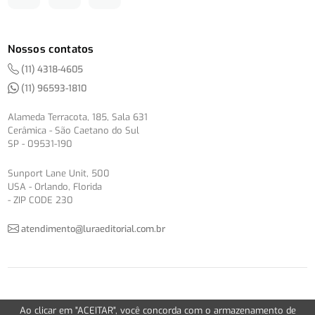
Nossos contatos
(11) 4318-4605
(11) 96593-1810
Alameda Terracota, 185, Sala 631
Cerâmica - São Caetano do Sul
SP - 09531-190
Sunport Lane Unit, 500
USA - Orlando, Florida
- ZIP CODE 230
atendimento@luraeditorial.com.br
© Copyright 2012-2026 -
Política de Privacidade
Ao clicar em "ACEITAR", você concorda com o armazenamento de