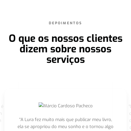
DEPOIMENTOS
O que os nossos clientes
dizem sobre nossos
serviços
 é
"
m
“A Lura fez muito mais que publicar meu livro,
m
ela se apropriou do meu sonho e o tornou algo