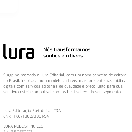
Nós transformamos
sonhos em livros
Surge no mercado a Lura Editorial, com um novo conceito de editora
no Brasil, inspirada num modelo cada vez mais presente nas mídias
digitais com serviços editoriais de qualidade e preço justo para que
seu livro esteja compatível com os best-sellers do seu segmento.
Lura Editoração Eletrônica LTDA
CNPJ: 17.671.302/0001-94
LURA PUBLISHING LLC
EIN: 35-2692771