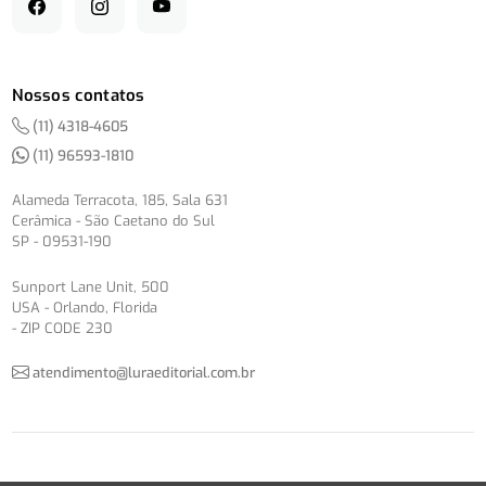
Nossos contatos
(11) 4318-4605
(11) 96593-1810
Alameda Terracota, 185, Sala 631
Cerâmica - São Caetano do Sul
SP - 09531-190
Sunport Lane Unit, 500
USA - Orlando, Florida
- ZIP CODE 230
atendimento@luraeditorial.com.br