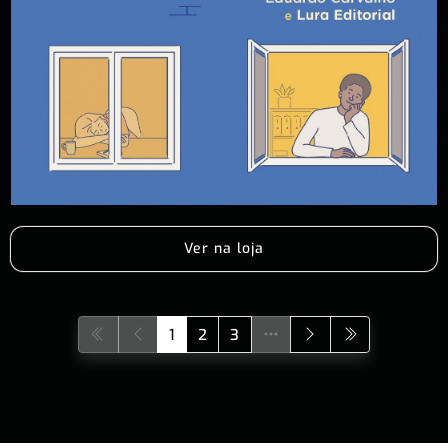
Ver na loja
1
2
3