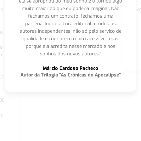
ela se apropriou do meu sonho e o tornou algo
muito maior do que eu poderia imaginar. Não
o,
c
fechamos um contrato, fechamos uma
parceria. Indico a Lura editorial a todos os
autores independentes, não só pelo serviço de
co
qualidade e com preço muito acessível, mas
porque ela acredita nesse mercado e nos
a
sonhos dos novos autores.”
m
o
Márcio Cardoso Pacheco
Autor da Trilogia "As Crônicas do Apocalipse"
DE
a
DE
os