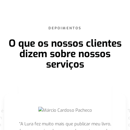
DEPOIMENTOS
O que os nossos clientes
dizem sobre nossos
serviços
 é
"
m
“A Lura fez muito mais que publicar meu livro,
m