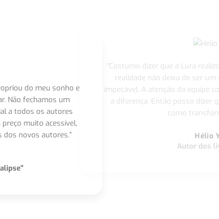
"Costumo dizer que a Lura realiz
realidade não deixa de ser um
apropriou do meu sonho e
impecável. A atenção da equipe 
nar. Não fechamos um
a diferença. Então posso dizer q
ial a todos os autores
como transform
 preço muito acessível,
 dos novos autores.”
Hélio 
Autor dos li
alipse"