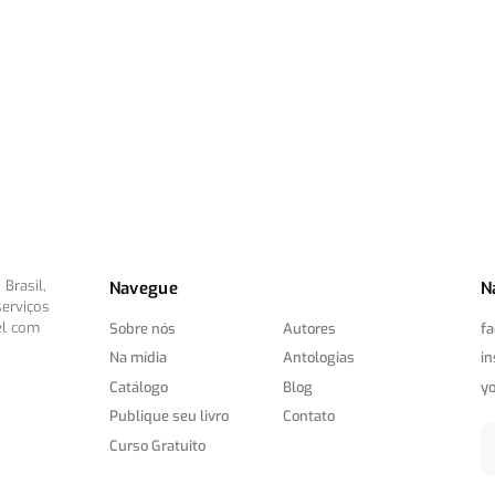
Brasil,
Navegue
N
serviços
el com
Sobre nós
Autores
f
Na mídia
Antologias
i
Catálogo
Blog
y
Publique seu livro
Contato
Curso Gratuito