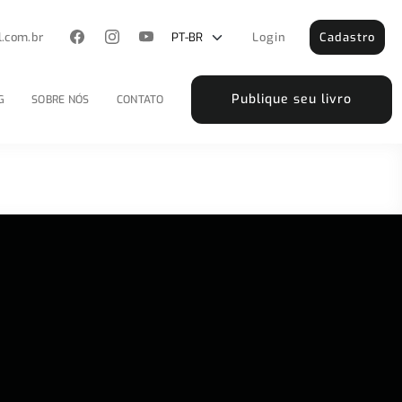
l.com.br
Login
Cadastro
Publique seu livro
G
SOBRE NÓS
CONTATO