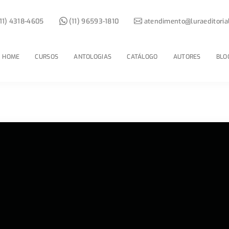
11) 4318-4605
(11) 96593-1810
atendimento@luraeditoria
HOME
CURSOS
ANTOLOGIAS
CATÁLOGO
AUTORES
BLO