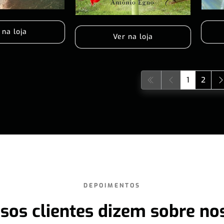
 na loja
Ver na loja
1
2
DEPOIMENTOS
sos clientes dizem sobre no