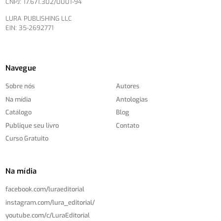
CNPJ: 17.671.302/0001-94
LURA PUBLISHING LLC
EIN: 35-2692771
Navegue
Sobre nós
Autores
Na mídia
Antologias
Catálogo
Blog
Publique seu livro
Contato
Curso Gratuito
Na mídia
facebook.com/
luraeditorial
instagram.com/
lura_editorial/
youtube.com/
c/
LuraEditorial