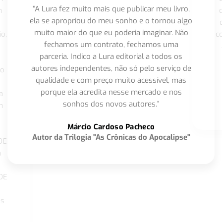
“A Lura fez muito mais que publicar meu livro,
m
ela se apropriou do meu sonho e o tornou algo
muito maior do que eu poderia imaginar. Não
o,
c
fechamos um contrato, fechamos uma
parceria. Indico a Lura editorial a todos os
autores independentes, não só pelo serviço de
co
qualidade e com preço muito acessível, mas
porque ela acredita nesse mercado e nos
a
sonhos dos novos autores.”
m
o
Márcio Cardoso Pacheco
Autor da Trilogia "As Crônicas do Apocalipse"
DE
a
DE
os