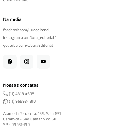
Curso Gratuito
Na mídia
facebook.com/
luraeditorial
instagram.com/
lura_editorial/
youtube.com/
c/
LuraEditorial
Nossos contatos
(11) 4318-4605
(11) 96593-1810
Alameda Terracota, 185, Sala 631
Cerâmica - São Caetano do Sul
SP - 09531-190