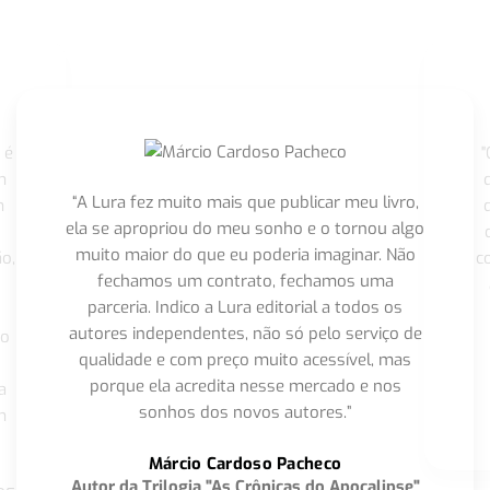
 é
"
m
“A Lura fez muito mais que publicar meu livro,
m
ela se apropriou do meu sonho e o tornou algo
muito maior do que eu poderia imaginar. Não
o,
c
fechamos um contrato, fechamos uma
parceria. Indico a Lura editorial a todos os
autores independentes, não só pelo serviço de
co
qualidade e com preço muito acessível, mas
porque ela acredita nesse mercado e nos
a
sonhos dos novos autores.”
m
o
Márcio Cardoso Pacheco
Autor da Trilogia "As Crônicas do Apocalipse"