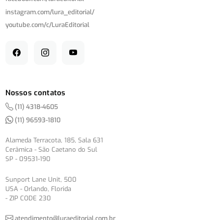
instagram.com/
lura_editorial/
youtube.com/
c/
LuraEditorial
Nossos contatos
(11) 4318-4605
(11) 96593-1810
Alameda Terracota, 185, Sala 631
Cerâmica - São Caetano do Sul
SP - 09531-190
Sunport Lane Unit, 500
USA - Orlando, Florida
- ZIP CODE 230
atendimento@luraeditorial.com.br