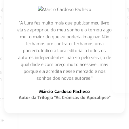
 é
"
m
“A Lura fez muito mais que publicar meu livro,
m
ela se apropriou do meu sonho e o tornou algo
muito maior do que eu poderia imaginar. Não
o,
c
fechamos um contrato, fechamos uma
parceria. Indico a Lura editorial a todos os
autores independentes, não só pelo serviço de
co
qualidade e com preço muito acessível, mas
porque ela acredita nesse mercado e nos
a
sonhos dos novos autores.”
m
o
Márcio Cardoso Pacheco
Autor da Trilogia "As Crônicas do Apocalipse"
DE
a
DE