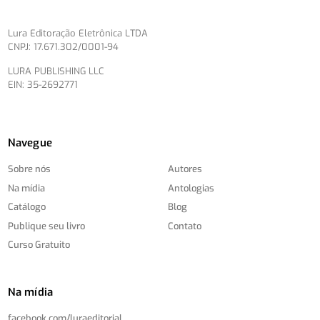
Lura Editoração Eletrônica LTDA
CNPJ: 17.671.302/0001-94
LURA PUBLISHING LLC
EIN: 35-2692771
Navegue
Sobre nós
Autores
Na mídia
Antologias
Catálogo
Blog
Publique seu livro
Contato
Curso Gratuito
Na mídia
facebook.com/
luraeditorial