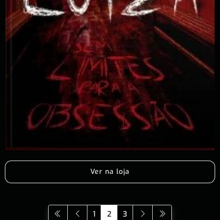
Ver na loja
1
2
3