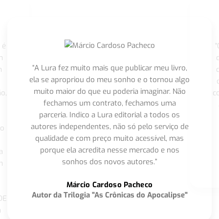
 é
"
m
“A Lura fez muito mais que publicar meu livro,
m
ela se apropriou do meu sonho e o tornou algo
muito maior do que eu poderia imaginar. Não
o,
c
fechamos um contrato, fechamos uma
parceria. Indico a Lura editorial a todos os
autores independentes, não só pelo serviço de
co
qualidade e com preço muito acessível, mas
porque ela acredita nesse mercado e nos
a
sonhos dos novos autores.”
m
o
Márcio Cardoso Pacheco
Autor da Trilogia "As Crônicas do Apocalipse"
DE
a