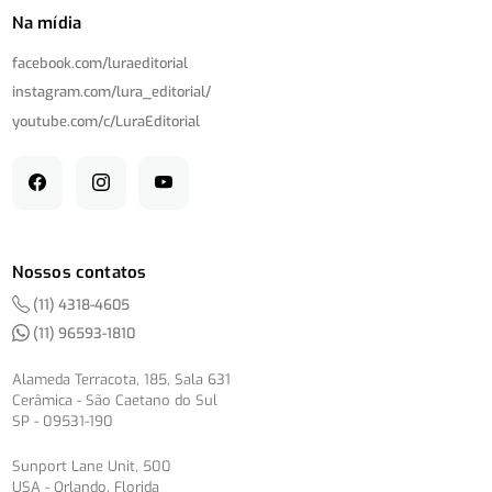
Na mídia
facebook.com/
luraeditorial
instagram.com/
lura_editorial/
youtube.com/
c/
LuraEditorial
Nossos contatos
(11) 4318-4605
(11) 96593-1810
Alameda Terracota, 185, Sala 631
Cerâmica - São Caetano do Sul
SP - 09531-190
Sunport Lane Unit, 500
USA - Orlando, Florida