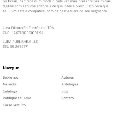
no Brasil, inspirada num modelo cada vez mais presente nas mídias
digitais com serviços editoriais de qualidade e preço justo para que
seu livro esteja compatível com os best-sellers do seu segmento.
Lura Editoração Eletrônica LTDA
CNPJ: 17.671.302/0001-94
LURA PUBLISHING LLC
EIN: 35-2692771
Navegue
Sobre nós
Autores
Na mídia
Antologias
Catálogo
Blog
Publique seu livro
Contato
Curso Gratuito