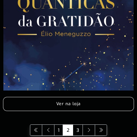
Ver na loja
1
2
3