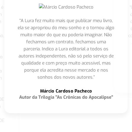
 é
"
m
“A Lura fez muito mais que publicar meu livro,
m
ela se apropriou do meu sonho e o tornou algo
muito maior do que eu poderia imaginar. Não
o,
c
fechamos um contrato, fechamos uma
parceria. Indico a Lura editorial a todos os
autores independentes, não só pelo serviço de
co
qualidade e com preço muito acessível, mas
porque ela acredita nesse mercado e nos
a
sonhos dos novos autores.”
m
o
Márcio Cardoso Pacheco
Autor da Trilogia "As Crônicas do Apocalipse"
DE
a
DE