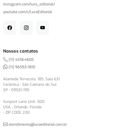
instagram.com/
lura_editorial/
youtube.com/
c/
LuraEditorial
Nossos contatos
(11) 4318-4605
(11) 96593-1810
Alameda Terracota, 185, Sala 631
Cerâmica - São Caetano do Sul
SP - 09531-190
Sunport Lane Unit, 500
USA - Orlando, Florida
- ZIP CODE 230
atendimento@luraeditorial.com.br