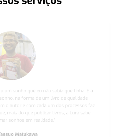
ssos serviços
ou um sonho que eu não sabia que tinha. E a
 sonho, na forma de um livro de qualidade
com o autor e com cada um dos processos faz
ue, mais do que publicar livros, a Lura sabe
ar sonhos em realidade."
Yassuo Matukawa