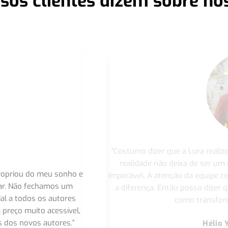
sos clientes dizem sobre no
"Costumo dizer que a Lura realiz
realidade não deixa de ser um
apropriou do meu sonho e
impecável. A atenção da equipe 
nar. Não fechamos um
a diferença. Então posso dizer q
ial a todos os autores
como transform
 preço muito acessível,
 dos novos autores.”
Hélio 