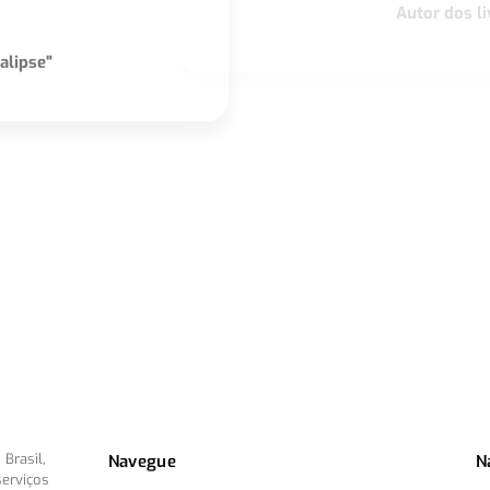
Autor dos li
alipse"
Brasil,
Navegue
N
serviços