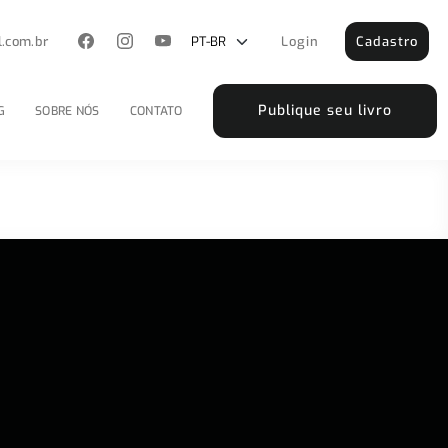
l.com.br
Login
Cadastro
Publique seu livro
G
SOBRE NÓS
CONTATO