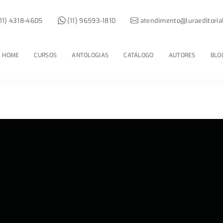
11) 4318-4605
(11) 96593-1810
atendimento@luraeditoria
HOME
CURSOS
ANTOLOGIAS
CATÁLOGO
AUTORES
BLO