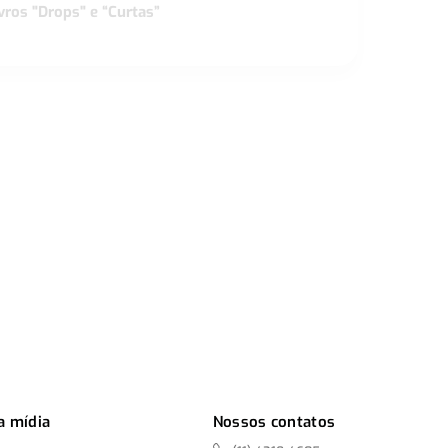
vros "Drops" e “Curtas”
a mídia
Nossos contatos