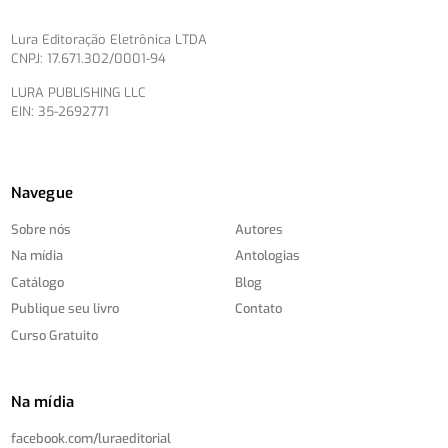
Lura Editoração Eletrônica LTDA
CNPJ: 17.671.302/0001-94
LURA PUBLISHING LLC
EIN: 35-2692771
Navegue
Sobre nós
Autores
Na mídia
Antologias
Catálogo
Blog
Publique seu livro
Contato
Curso Gratuito
Na mídia
facebook.com/
luraeditorial