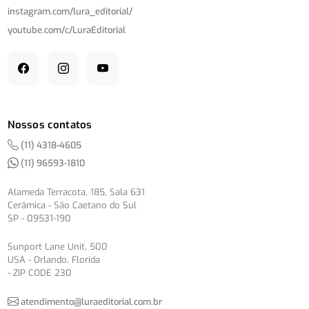
instagram.com/
lura_editorial/
youtube.com/
c/
LuraEditorial
Nossos contatos
(11) 4318-4605
(11) 96593-1810
Alameda Terracota, 185, Sala 631
Cerâmica - São Caetano do Sul
SP - 09531-190
Sunport Lane Unit, 500
USA - Orlando, Florida
- ZIP CODE 230
atendimento@luraeditorial.com.br