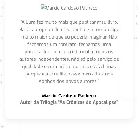
 é
"
m
“A Lura fez muito mais que publicar meu livro,
m
ela se apropriou do meu sonho e o tornou algo
muito maior do que eu poderia imaginar. Não
o,
c
fechamos um contrato, fechamos uma
parceria. Indico a Lura editorial a todos os
autores independentes, não só pelo serviço de
co
qualidade e com preço muito acessível, mas
porque ela acredita nesse mercado e nos
a
sonhos dos novos autores.”
m
o
Márcio Cardoso Pacheco
Autor da Trilogia "As Crônicas do Apocalipse"
DE
a
DE