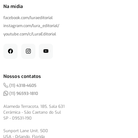
Na mídia
facebook.com/
luraeditorial
instagram.com/
lura_editorial/
youtube.com/
c/
LuraEditorial
Nossos contatos
(11) 4318-4605
(11) 96593-1810
Alameda Terracota, 185, Sala 631
Cerâmica - São Caetano do Sul
SP - 09531-190
Sunport Lane Unit, 500
USA - Orlando, Florida