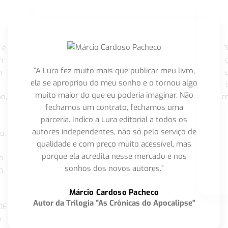
 é
"
m
“A Lura fez muito mais que publicar meu livro,
m
ela se apropriou do meu sonho e o tornou algo
muito maior do que eu poderia imaginar. Não
o,
c
fechamos um contrato, fechamos uma
parceria. Indico a Lura editorial a todos os
autores independentes, não só pelo serviço de
co
qualidade e com preço muito acessível, mas
porque ela acredita nesse mercado e nos
a
sonhos dos novos autores.”
m
o
Márcio Cardoso Pacheco
Autor da Trilogia "As Crônicas do Apocalipse"
DE
a