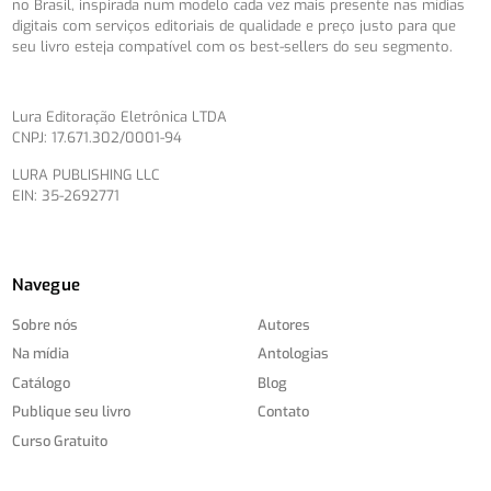
no Brasil, inspirada num modelo cada vez mais presente nas mídias
digitais com serviços editoriais de qualidade e preço justo para que
seu livro esteja compatível com os best-sellers do seu segmento.
Lura Editoração Eletrônica LTDA
CNPJ: 17.671.302/0001-94
LURA PUBLISHING LLC
EIN: 35-2692771
Navegue
Sobre nós
Autores
Na mídia
Antologias
Catálogo
Blog
Publique seu livro
Contato
Curso Gratuito