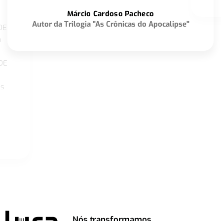
o
Márcio Cardoso Pacheco
Autor da Trilogia "As Crônicas do Apocalipse"
DE
a
DE
os
Nós transformamos