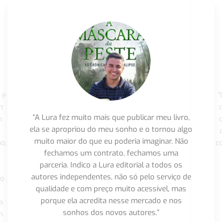
 é
"
m
“A Lura fez muito mais que publicar meu livro,
m
ela se apropriou do meu sonho e o tornou algo
muito maior do que eu poderia imaginar. Não
o,
c
fechamos um contrato, fechamos uma
parceria. Indico a Lura editorial a todos os
autores independentes, não só pelo serviço de
co
qualidade e com preço muito acessível, mas
porque ela acredita nesse mercado e nos
a
sonhos dos novos autores.”
m