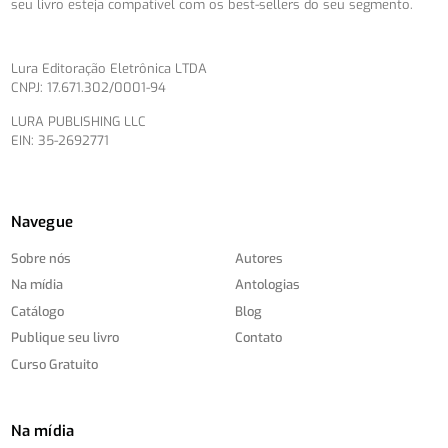
seu livro esteja compatível com os best-sellers do seu segmento.
Lura Editoração Eletrônica LTDA
CNPJ: 17.671.302/0001-94
LURA PUBLISHING LLC
EIN: 35-2692771
Navegue
Sobre nós
Autores
Na mídia
Antologias
Catálogo
Blog
Publique seu livro
Contato
Curso Gratuito
Na mídia