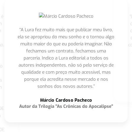
 é
"
m
“A Lura fez muito mais que publicar meu livro,
m
ela se apropriou do meu sonho e o tornou algo
muito maior do que eu poderia imaginar. Não
o,
c
fechamos um contrato, fechamos uma
parceria. Indico a Lura editorial a todos os
autores independentes, não só pelo serviço de
co
qualidade e com preço muito acessível, mas
porque ela acredita nesse mercado e nos
a
sonhos dos novos autores.”
m
o
Márcio Cardoso Pacheco
Autor da Trilogia "As Crônicas do Apocalipse"
DE
a
DE