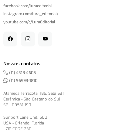
facebook.com/
luraeditorial
instagram.com/
lura_editorial/
youtube.com/
c/
LuraEditorial
Nossos contatos
(11) 4318-4605
(11) 96593-1810
Alameda Terracota, 185, Sala 631
Cerâmica - São Caetano do Sul
SP - 09531-190
Sunport Lane Unit, 500
USA - Orlando, Florida
- ZIP CODE 230