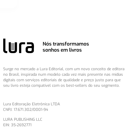
Nós transformamos
sonhos em livros
Surge no mercado a Lura Editorial, com um novo conceito de editora
no Brasil, inspirada num modelo cada vez mais presente nas mídias
digitais com serviços editoriais de qualidade e preço justo para que
seu livro esteja compatível com os best-sellers do seu segmento.
Lura Editoração Eletrônica LTDA
CNPJ: 17.671.302/0001-94
LURA PUBLISHING LLC
EIN: 35-2692771