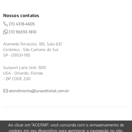
Nossos contatos
(11) 4318-4605
(11) 96593-1810
Alameda Terracota, 185, Sala 631
Cerâmica - São Caetano do Sul
SP - 09531-190
Sunport Lane Unit, 500
USA - Orlando, Florida
- ZIP CODE 230
atendimento@luraeditorial.com.br
© Copyright 2012-2026 -
Política de Privacidade
Ao clicar em "ACEITAR", você concorda com o armazenamento de
Version 2.5.1
cookies em seu dispositivo para aprimorar a navegação no site,