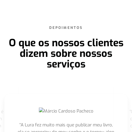
DEPOIMENTOS
O que os nossos clientes
dizem sobre nossos
serviços
 é
"
m
“A Lura fez muito mais que publicar meu livro,
m
ela se apropriou do meu sonho e o tornou algo