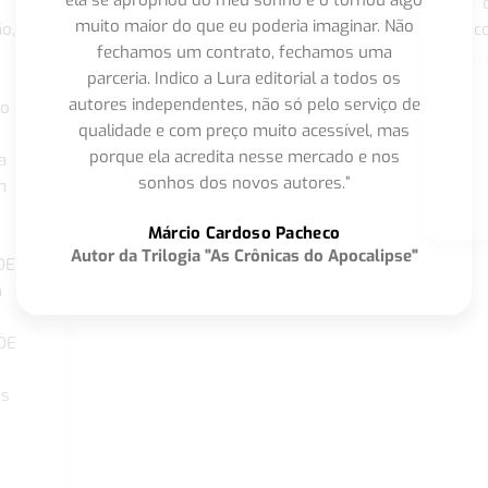
muito maior do que eu poderia imaginar. Não
o,
c
fechamos um contrato, fechamos uma
parceria. Indico a Lura editorial a todos os
autores independentes, não só pelo serviço de
co
qualidade e com preço muito acessível, mas
porque ela acredita nesse mercado e nos
a
sonhos dos novos autores.”
m
o
Márcio Cardoso Pacheco
Autor da Trilogia "As Crônicas do Apocalipse"
DE
a
DE
os