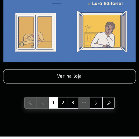
Ver na loja
1
2
3