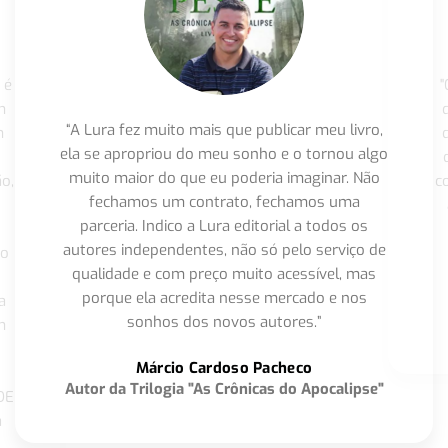
 é
"
m
“A Lura fez muito mais que publicar meu livro,
m
ela se apropriou do meu sonho e o tornou algo
muito maior do que eu poderia imaginar. Não
o,
c
fechamos um contrato, fechamos uma
parceria. Indico a Lura editorial a todos os
autores independentes, não só pelo serviço de
co
qualidade e com preço muito acessível, mas
porque ela acredita nesse mercado e nos
a
sonhos dos novos autores.”
m
o
Márcio Cardoso Pacheco
Autor da Trilogia "As Crônicas do Apocalipse"
DE
a