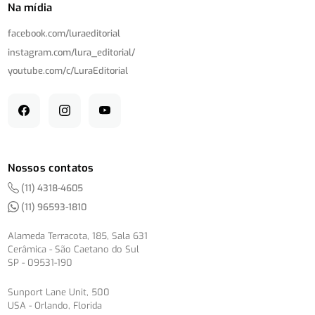
Na mídia
facebook.com/
luraeditorial
instagram.com/
lura_editorial/
youtube.com/
c/
LuraEditorial
Nossos contatos
(11) 4318-4605
(11) 96593-1810
Alameda Terracota, 185, Sala 631
Cerâmica - São Caetano do Sul
SP - 09531-190
Sunport Lane Unit, 500
USA - Orlando, Florida