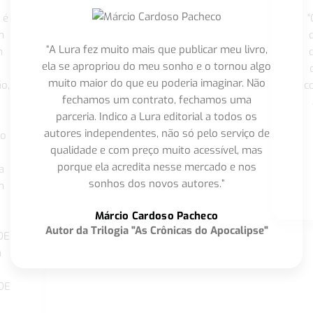
 é
"
m
“A Lura fez muito mais que publicar meu livro,
m
ela se apropriou do meu sonho e o tornou algo
muito maior do que eu poderia imaginar. Não
o,
c
fechamos um contrato, fechamos uma
parceria. Indico a Lura editorial a todos os
autores independentes, não só pelo serviço de
co
qualidade e com preço muito acessível, mas
porque ela acredita nesse mercado e nos
a
sonhos dos novos autores.”
m
o
Márcio Cardoso Pacheco
Autor da Trilogia "As Crônicas do Apocalipse"
DE
a
DE