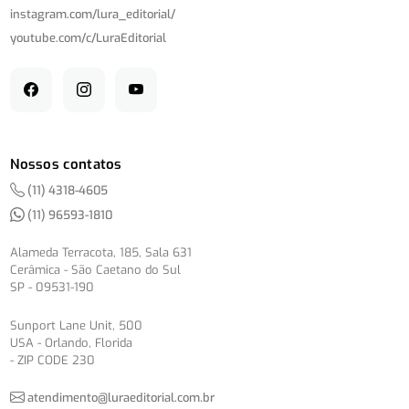
instagram.com/
lura_editorial/
youtube.com/
c/
LuraEditorial
Nossos contatos
(11) 4318-4605
(11) 96593-1810
Alameda Terracota, 185, Sala 631
Cerâmica - São Caetano do Sul
SP - 09531-190
Sunport Lane Unit, 500
USA - Orlando, Florida
- ZIP CODE 230
atendimento@luraeditorial.com.br