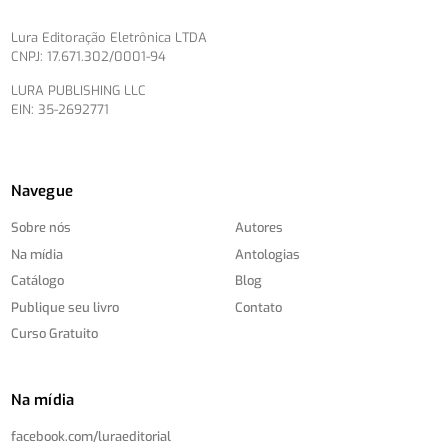
Lura Editoração Eletrônica LTDA
CNPJ: 17.671.302/0001-94
LURA PUBLISHING LLC
EIN: 35-2692771
Navegue
Sobre nós
Autores
Na mídia
Antologias
Catálogo
Blog
Publique seu livro
Contato
Curso Gratuito
Na mídia
facebook.com/
luraeditorial