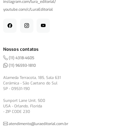
instagram.com/
lura_editorial/
youtube.com/
c/
LuraEditorial
Nossos contatos
(11) 4318-4605
(11) 96593-1810
Alameda Terracota, 185, Sala 631
Cerâmica - São Caetano do Sul
SP - 09531-190
Sunport Lane Unit, 500
USA - Orlando, Florida
- ZIP CODE 230
atendimento@luraeditorial.com.br