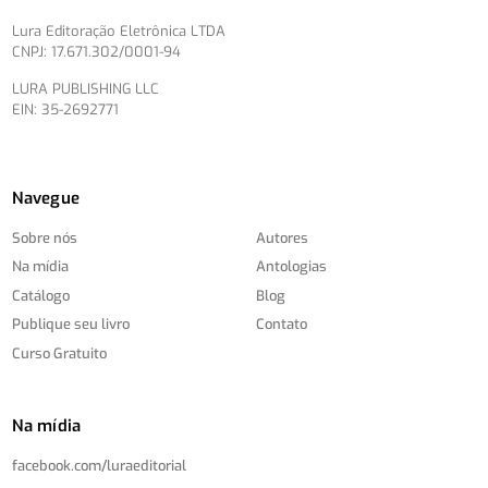
Lura Editoração Eletrônica LTDA
CNPJ: 17.671.302/0001-94
LURA PUBLISHING LLC
EIN: 35-2692771
Navegue
Sobre nós
Autores
Na mídia
Antologias
Catálogo
Blog
Publique seu livro
Contato
Curso Gratuito
Na mídia
facebook.com/
luraeditorial