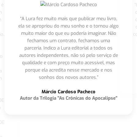
 é
"
m
“A Lura fez muito mais que publicar meu livro,
m
ela se apropriou do meu sonho e o tornou algo
muito maior do que eu poderia imaginar. Não
o,
c
fechamos um contrato, fechamos uma
parceria. Indico a Lura editorial a todos os
autores independentes, não só pelo serviço de
co
qualidade e com preço muito acessível, mas
porque ela acredita nesse mercado e nos
a
sonhos dos novos autores.”
m
o
Márcio Cardoso Pacheco
Autor da Trilogia "As Crônicas do Apocalipse"
DE
a
DE