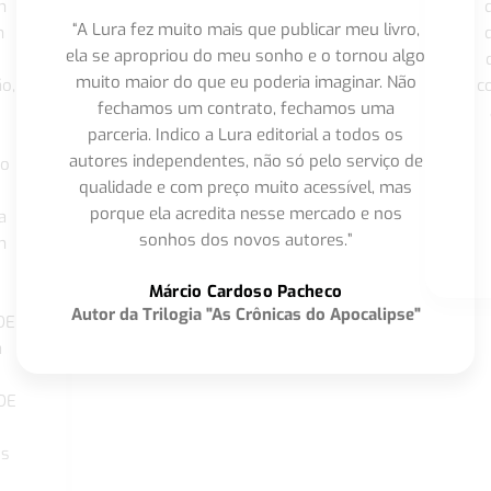
m
“A Lura fez muito mais que publicar meu livro,
m
ela se apropriou do meu sonho e o tornou algo
muito maior do que eu poderia imaginar. Não
o,
c
fechamos um contrato, fechamos uma
parceria. Indico a Lura editorial a todos os
autores independentes, não só pelo serviço de
co
qualidade e com preço muito acessível, mas
porque ela acredita nesse mercado e nos
a
sonhos dos novos autores.”
m
o
Márcio Cardoso Pacheco
Autor da Trilogia "As Crônicas do Apocalipse"
DE
a
DE
os