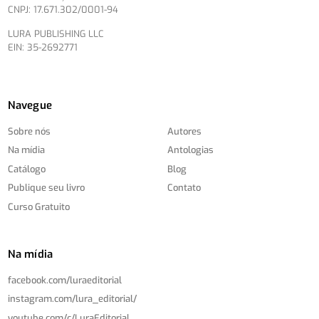
CNPJ: 17.671.302/0001-94
LURA PUBLISHING LLC
EIN: 35-2692771
Navegue
Sobre nós
Autores
Na mídia
Antologias
Catálogo
Blog
Publique seu livro
Contato
Curso Gratuito
Na mídia
facebook.com/
luraeditorial
instagram.com/
lura_editorial/
youtube.com/
c/
LuraEditorial