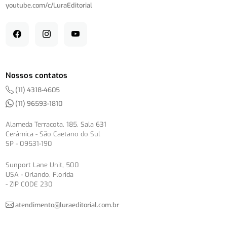
youtube.com/
c/
LuraEditorial
Nossos contatos
(11) 4318-4605
(11) 96593-1810
Alameda Terracota, 185, Sala 631
Cerâmica - São Caetano do Sul
SP - 09531-190
Sunport Lane Unit, 500
USA - Orlando, Florida
- ZIP CODE 230
atendimento@luraeditorial.com.br