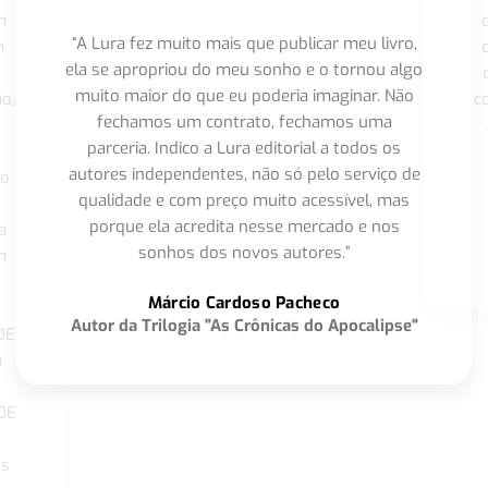
m
“A Lura fez muito mais que publicar meu livro,
m
ela se apropriou do meu sonho e o tornou algo
muito maior do que eu poderia imaginar. Não
o,
c
fechamos um contrato, fechamos uma
parceria. Indico a Lura editorial a todos os
autores independentes, não só pelo serviço de
co
qualidade e com preço muito acessível, mas
porque ela acredita nesse mercado e nos
a
sonhos dos novos autores.”
m
o
Márcio Cardoso Pacheco
Autor da Trilogia "As Crônicas do Apocalipse"
DE
a
DE
os