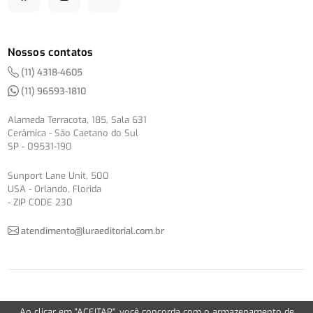
Nossos contatos
(11) 4318-4605
(11) 96593-1810
Alameda Terracota, 185, Sala 631
Cerâmica - São Caetano do Sul
SP - 09531-190
Sunport Lane Unit, 500
USA - Orlando, Florida
- ZIP CODE 230
atendimento@luraeditorial.com.br
© Copyright 2012-2026 -
Política de Privacidade
Ao clicar em "ACEITAR", você concorda com o armazenamento de