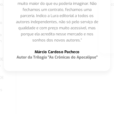
muito maior do que eu poderia imaginar. Não
o,
c
fechamos um contrato, fechamos uma
parceria. Indico a Lura editorial a todos os
autores independentes, não só pelo serviço de
co
qualidade e com preço muito acessível, mas
porque ela acredita nesse mercado e nos
a
sonhos dos novos autores.”
m
o
Márcio Cardoso Pacheco
Autor da Trilogia "As Crônicas do Apocalipse"
DE
a
DE
os