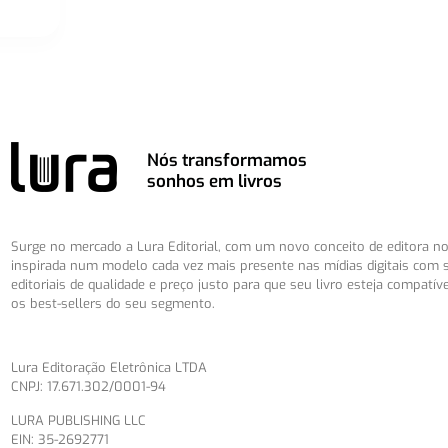
Nós transformamos
sonhos em livros
Surge no mercado a Lura Editorial, com um novo conceito de editora no 
inspirada num modelo cada vez mais presente nas mídias digitais com 
editoriais de qualidade e preço justo para que seu livro esteja compatív
os best-sellers do seu segmento.
Lura Editoração Eletrônica LTDA
CNPJ: 17.671.302/0001-94
LURA PUBLISHING LLC
EIN: 35-2692771