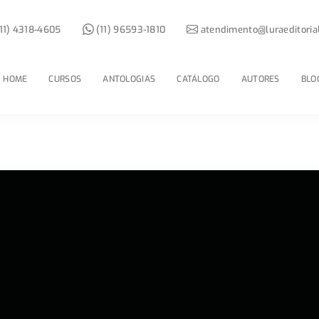
11) 4318-4605
(11) 96593-1810
atendimento@luraeditoria
HOME
CURSOS
ANTOLOGIAS
CATÁLOGO
AUTORES
BLO