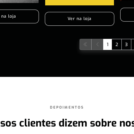
 na loja
Ver na loja
1
2
3
DEPOIMENTOS
sos clientes dizem sobre no