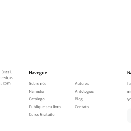
Brasil,
Navegue
N
serviços
el com
Sobre nós
Autores
f
Na mídia
Antologias
i
Catálogo
Blog
y
Publique seu livro
Contato
Curso Gratuito