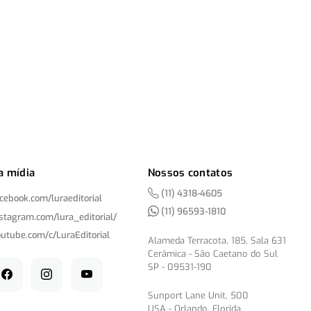
a mídia
Nossos contatos
(11) 4318-4605
acebook.com/
luraeditorial
(11) 96593-1810
nstagram.com/
lura_editorial/
outube.com/
c/
LuraEditorial
Alameda Terracota, 185, Sala 631
Cerâmica - São Caetano do Sul
SP - 09531-190
Sunport Lane Unit, 500
USA - Orlando, Florida