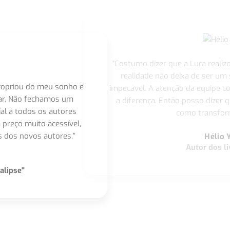
"Costumo dizer que a Lura realiz
realidade não deixa de ser um
apropriou do meu sonho e
impecável. A atenção da equipe 
nar. Não fechamos um
a diferença. Então posso dizer q
ial a todos os autores
como transform
 preço muito acessível,
 dos novos autores.”
Hélio 
Autor dos li
alipse"