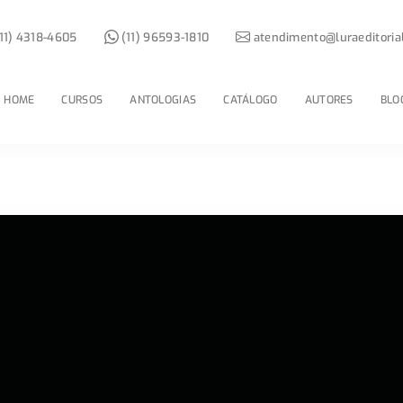
11) 4318-4605
(11) 96593-1810
atendimento@luraeditoria
HOME
CURSOS
ANTOLOGIAS
CATÁLOGO
AUTORES
BLO