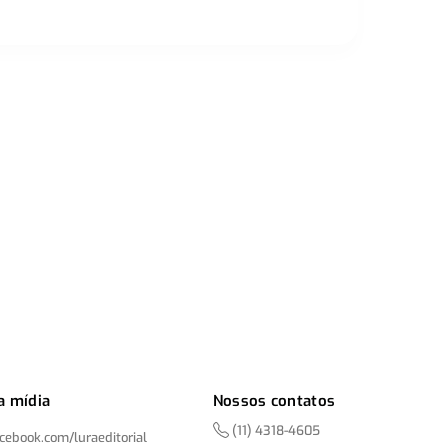
a mídia
Nossos contatos
(11) 4318-4605
acebook.com/
luraeditorial