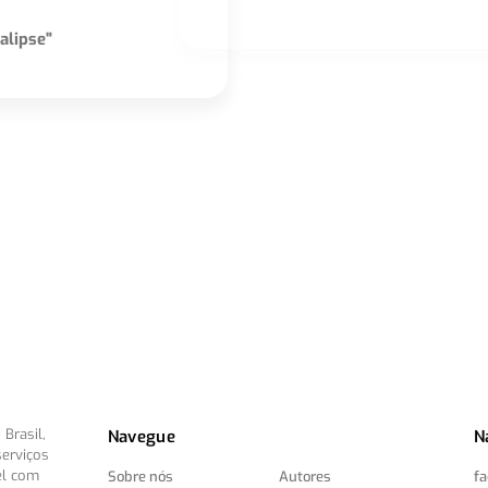
alipse"
Brasil,
Navegue
N
serviços
el com
Sobre nós
Autores
f