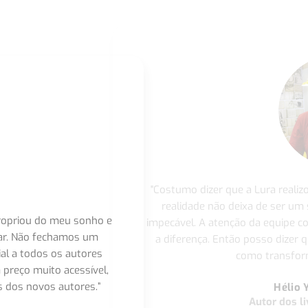
"Costumo dizer que a Lura realiz
realidade não deixa de ser um
apropriou do meu sonho e
impecável. A atenção da equipe 
nar. Não fechamos um
a diferença. Então posso dizer q
ial a todos os autores
como transform
 preço muito acessível,
 dos novos autores.”
Hélio 
Autor dos li