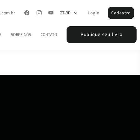
l.com.br
Login
Cadastro
Publique seu livro
G
SOBRE NÓS
CONTATO