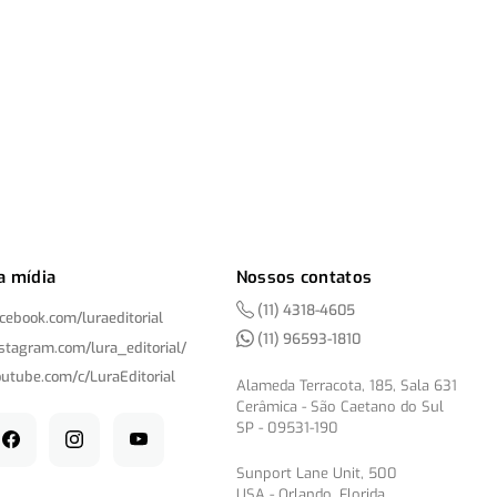
a mídia
Nossos contatos
(11) 4318-4605
acebook.com/
luraeditorial
(11) 96593-1810
nstagram.com/
lura_editorial/
outube.com/
c/
LuraEditorial
Alameda Terracota, 185, Sala 631
Cerâmica - São Caetano do Sul
SP - 09531-190
Sunport Lane Unit, 500
USA - Orlando, Florida