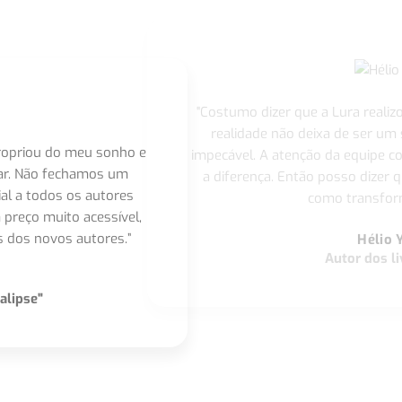
"Costumo dizer que a Lura realiz
realidade não deixa de ser um
apropriou do meu sonho e
impecável. A atenção da equipe 
nar. Não fechamos um
a diferença. Então posso dizer q
ial a todos os autores
como transform
 preço muito acessível,
 dos novos autores.”
Hélio 
Autor dos li
alipse"