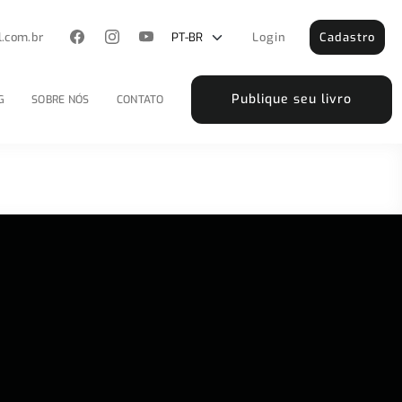
l.com.br
Login
Cadastro
Publique seu livro
G
SOBRE NÓS
CONTATO