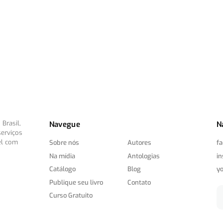
Brasil,
Navegue
N
serviços
el com
Sobre nós
Autores
f
Na mídia
Antologias
i
Catálogo
Blog
y
Publique seu livro
Contato
Curso Gratuito