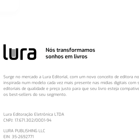
Nós transformamos
sonhos em livros
Surge no mercado a Lura Editorial, com um novo conceito de editora no 
inspirada num modelo cada vez mais presente nas mídias digitais com 
editoriais de qualidade e preço justo para que seu livro esteja compatív
os best-sellers do seu segmento.
Lura Editoração Eletrônica LTDA
CNPJ: 17.671.302/0001-94
LURA PUBLISHING LLC
EIN: 35-2692771