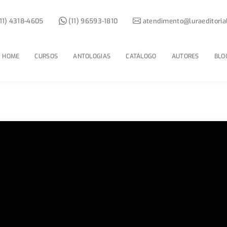
11) 4318-4605
(11) 96593-1810
atendimento@luraeditoria
HOME
CURSOS
ANTOLOGIAS
CATÁLOGO
AUTORES
BLO