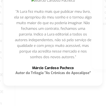
 é
"
m
“A Lura fez muito mais que publicar meu livro,
m
ela se apropriou do meu sonho e o tornou algo
muito maior do que eu poderia imaginar. Não
o,
c
fechamos um contrato, fechamos uma
parceria. Indico a Lura editorial a todos os
autores independentes, não só pelo serviço de
co
qualidade e com preço muito acessível, mas
porque ela acredita nesse mercado e nos
a
sonhos dos novos autores.”
m
o
Márcio Cardoso Pacheco
Autor da Trilogia "As Crônicas do Apocalipse"
DE
a
DE
os