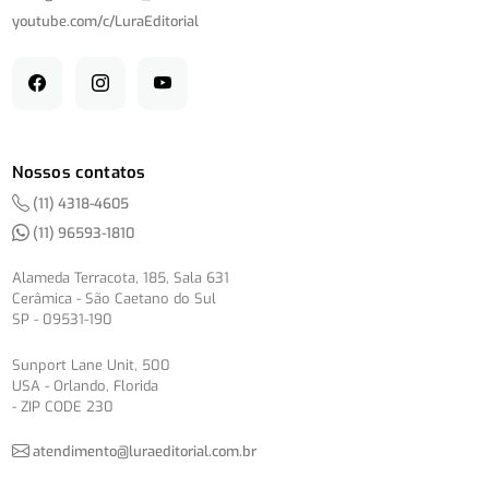
youtube.com/
c/
LuraEditorial
Nossos contatos
(11) 4318-4605
(11) 96593-1810
Alameda Terracota, 185, Sala 631
Cerâmica - São Caetano do Sul
SP - 09531-190
Sunport Lane Unit, 500
USA - Orlando, Florida
- ZIP CODE 230
atendimento@luraeditorial.com.br