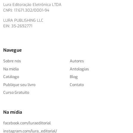
Lura Editoração Eletrônica LTDA
CNPJ: 17.671.302/0001-94
LURA PUBLISHING LLC
EIN: 35-2692771
Navegue
Sobre nós
Autores
Na mídia
Antologias
Catálogo
Blog
Publique seu livro
Contato
Curso Gratuito
Na mídia
facebook.com/
luraeditorial
instagram.com/
lura_editorial/