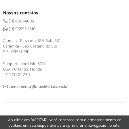
Nossos contatos
(11) 4318-4605
(11) 96593-1810
Alameda Terracota, 185, Sala 631
Cerâmica - São Caetano do Sul
SP - 09531-190
Sunport Lane Unit, 500
USA - Orlando, Florida
- ZIP CODE 230
atendimento@luraeditorial.com.br
© Copyright 2012-2026 -
Política de Privacidade
Ao clicar em "ACEITAR", você concorda com o armazenamento de
Version 2.5.1
cookies em seu dispositivo para aprimorar a navegação no site,