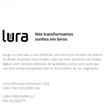
Nós transformamos
sonhos em livros
Surge no mercado a Lura Editorial, com um novo conceito de editora
no Brasil, inspirada num modelo cada vez mais presente nas mídias
digitais com serviços editoriais de qualidade e preço justo para que
seu livro esteja compatível com os best-sellers do seu segmento.
Lura Editoração Eletrônica LTDA
CNPJ: 17.671.302/0001-94
LURA PUBLISHING LLC
EIN: 35-2692771