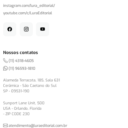
instagram.com/
lura_editorial/
youtube.com/
c/
LuraEditorial
Nossos contatos
(11) 4318-4605
(11) 96593-1810
Alameda Terracota, 185, Sala 631
Cerâmica - São Caetano do Sul
SP - 09531-190
Sunport Lane Unit, 500
USA - Orlando, Florida
- ZIP CODE 230
atendimento@luraeditorial.com.br