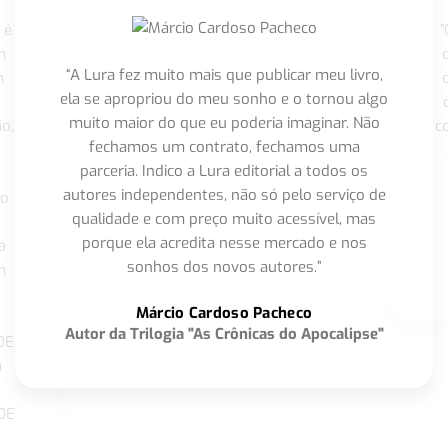
 é
"
m
“A Lura fez muito mais que publicar meu livro,
m
ela se apropriou do meu sonho e o tornou algo
muito maior do que eu poderia imaginar. Não
o,
c
fechamos um contrato, fechamos uma
parceria. Indico a Lura editorial a todos os
autores independentes, não só pelo serviço de
co
qualidade e com preço muito acessível, mas
porque ela acredita nesse mercado e nos
a
sonhos dos novos autores.”
m
o
Márcio Cardoso Pacheco
Autor da Trilogia "As Crônicas do Apocalipse"
DE
a
DE