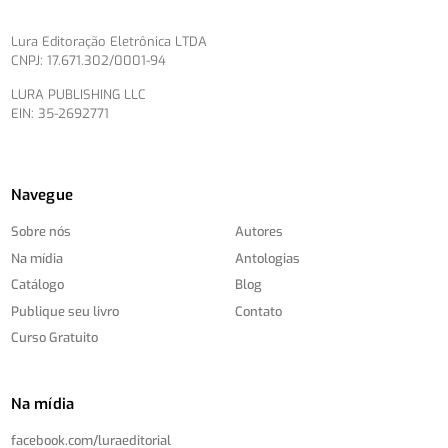
Lura Editoração Eletrônica LTDA
CNPJ: 17.671.302/0001-94
LURA PUBLISHING LLC
EIN: 35-2692771
Navegue
Sobre nós
Autores
Na mídia
Antologias
Catálogo
Blog
Publique seu livro
Contato
Curso Gratuito
Na mídia
facebook.com/
luraeditorial