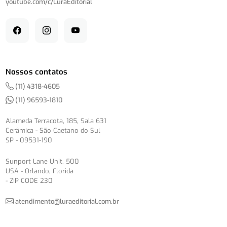
youtube.com/
c/
LuraEditorial
Nossos contatos
(11) 4318-4605
(11) 96593-1810
Alameda Terracota, 185, Sala 631
Cerâmica - São Caetano do Sul
SP - 09531-190
Sunport Lane Unit, 500
USA - Orlando, Florida
- ZIP CODE 230
atendimento@luraeditorial.com.br