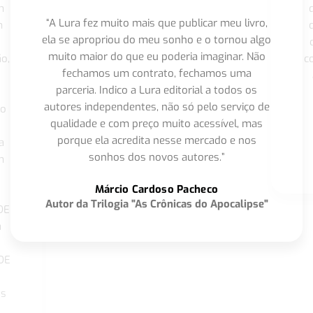
m
“A Lura fez muito mais que publicar meu livro,
m
ela se apropriou do meu sonho e o tornou algo
muito maior do que eu poderia imaginar. Não
o,
c
fechamos um contrato, fechamos uma
parceria. Indico a Lura editorial a todos os
autores independentes, não só pelo serviço de
co
qualidade e com preço muito acessível, mas
porque ela acredita nesse mercado e nos
a
sonhos dos novos autores.”
m
o
Márcio Cardoso Pacheco
Autor da Trilogia "As Crônicas do Apocalipse"
DE
a
DE
os