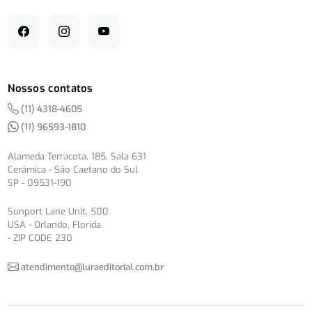
Nossos contatos
(11) 4318-4605
(11) 96593-1810
Alameda Terracota, 185, Sala 631
Cerâmica - São Caetano do Sul
SP - 09531-190
Sunport Lane Unit, 500
USA - Orlando, Florida
- ZIP CODE 230
atendimento@luraeditorial.com.br