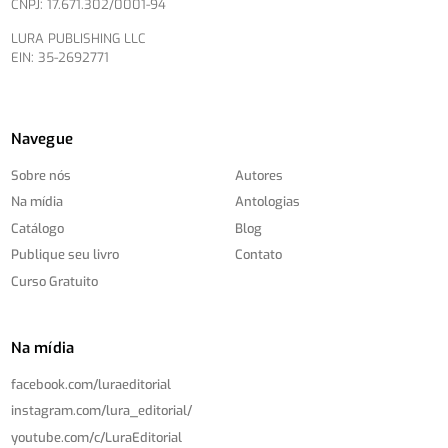
CNPJ: 17.671.302/0001-94
LURA PUBLISHING LLC
EIN: 35-2692771
Navegue
Sobre nós
Autores
Na mídia
Antologias
Catálogo
Blog
Publique seu livro
Contato
Curso Gratuito
Na mídia
facebook.com/
luraeditorial
instagram.com/
lura_editorial/
youtube.com/
c/
LuraEditorial