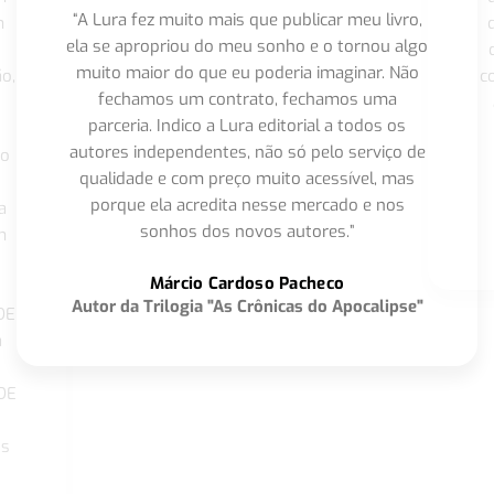
“A Lura fez muito mais que publicar meu livro,
m
ela se apropriou do meu sonho e o tornou algo
muito maior do que eu poderia imaginar. Não
o,
c
fechamos um contrato, fechamos uma
parceria. Indico a Lura editorial a todos os
autores independentes, não só pelo serviço de
co
qualidade e com preço muito acessível, mas
porque ela acredita nesse mercado e nos
a
sonhos dos novos autores.”
m
o
Márcio Cardoso Pacheco
Autor da Trilogia "As Crônicas do Apocalipse"
DE
a
DE
os