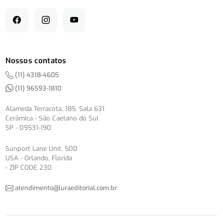
Nossos contatos
(11) 4318-4605
(11) 96593-1810
Alameda Terracota, 185, Sala 631
Cerâmica - São Caetano do Sul
SP - 09531-190
Sunport Lane Unit, 500
USA - Orlando, Florida
- ZIP CODE 230
atendimento@luraeditorial.com.br