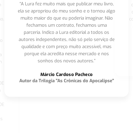
“A Lura fez muito mais que publicar meu livro,
m
ela se apropriou do meu sonho e o tornou algo
muito maior do que eu poderia imaginar. Não
o,
c
fechamos um contrato, fechamos uma
parceria. Indico a Lura editorial a todos os
autores independentes, não só pelo serviço de
co
qualidade e com preço muito acessível, mas
porque ela acredita nesse mercado e nos
a
sonhos dos novos autores.”
m
o
Márcio Cardoso Pacheco
Autor da Trilogia "As Crônicas do Apocalipse"
DE
a
DE
os