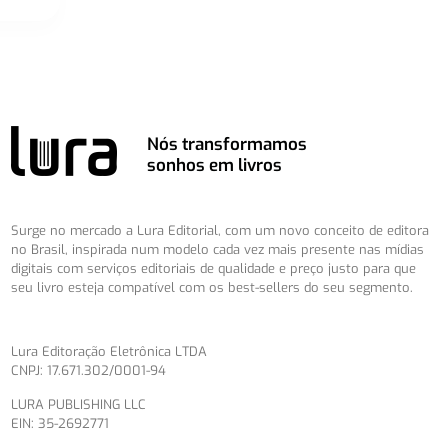
Nós transformamos
sonhos em livros
Surge no mercado a Lura Editorial, com um novo conceito de editora
no Brasil, inspirada num modelo cada vez mais presente nas mídias
digitais com serviços editoriais de qualidade e preço justo para que
seu livro esteja compatível com os best-sellers do seu segmento.
Lura Editoração Eletrônica LTDA
CNPJ: 17.671.302/0001-94
LURA PUBLISHING LLC
EIN: 35-2692771