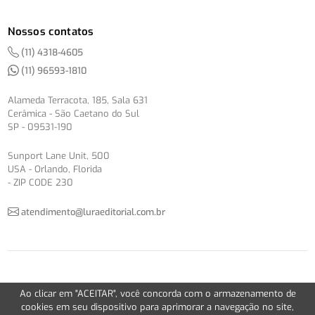
Nossos contatos
(11) 4318-4605
(11) 96593-1810
Alameda Terracota, 185, Sala 631
Cerâmica - São Caetano do Sul
SP - 09531-190
Sunport Lane Unit, 500
USA - Orlando, Florida
- ZIP CODE 230
atendimento@luraeditorial.com.br
© Copyright 2012-2026 -
Política de Privacidade
Ao clicar em "ACEITAR", você concorda com o armazenamento de
Version 2.5.1
cookies em seu dispositivo para aprimorar a navegação no site,