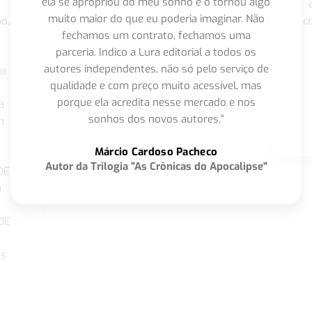
ela se apropriou do meu sonho e o tornou algo
muito maior do que eu poderia imaginar. Não
o,
c
fechamos um contrato, fechamos uma
parceria. Indico a Lura editorial a todos os
autores independentes, não só pelo serviço de
co
qualidade e com preço muito acessível, mas
porque ela acredita nesse mercado e nos
a
sonhos dos novos autores.”
m
o
Márcio Cardoso Pacheco
Autor da Trilogia "As Crônicas do Apocalipse"
DE
a
DE
os