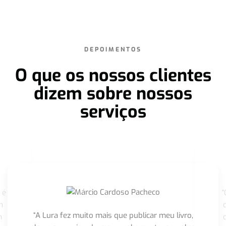
DEPOIMENTOS
O que os nossos clientes
dizem sobre nossos
serviços
 é
"
m
“A Lura fez muito mais que publicar meu livro,
m