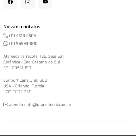
Nossos contatos
(11) 4318-4605
(11) 96593-1810
Alameda Terracota, 185, Sala 631
Cerâmica - São Caetano do Sul
SP - 09531-190
Sunport Lane Unit, 500
USA - Orlando, Florida
- ZIP CODE 230
atendimento@luraeditorial.com.br