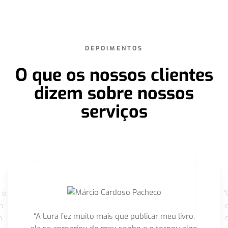
DEPOIMENTOS
O que os nossos clientes
dizem sobre nossos
serviços
 é
"
m
“A Lura fez muito mais que publicar meu livro,
m