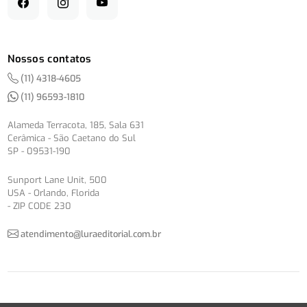
Nossos contatos
(11) 4318-4605
(11) 96593-1810
Alameda Terracota, 185, Sala 631
Cerâmica - São Caetano do Sul
SP - 09531-190
Sunport Lane Unit, 500
USA - Orlando, Florida
- ZIP CODE 230
atendimento@luraeditorial.com.br