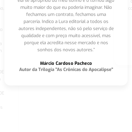
ela se apropriou do meu sonho e o tornou algo
muito maior do que eu poderia imaginar. Não
o,
c
fechamos um contrato, fechamos uma
parceria. Indico a Lura editorial a todos os
autores independentes, não só pelo serviço de
co
qualidade e com preço muito acessível, mas
porque ela acredita nesse mercado e nos
a
sonhos dos novos autores.”
m
o
Márcio Cardoso Pacheco
Autor da Trilogia "As Crônicas do Apocalipse"
DE
a
DE
os