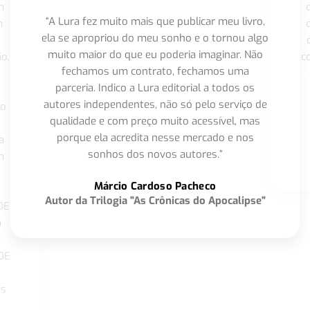
m
“A Lura fez muito mais que publicar meu livro,
m
ela se apropriou do meu sonho e o tornou algo
muito maior do que eu poderia imaginar. Não
o,
c
fechamos um contrato, fechamos uma
parceria. Indico a Lura editorial a todos os
autores independentes, não só pelo serviço de
co
qualidade e com preço muito acessível, mas
porque ela acredita nesse mercado e nos
a
sonhos dos novos autores.”
m
o
Márcio Cardoso Pacheco
Autor da Trilogia "As Crônicas do Apocalipse"
DE
a
DE
os