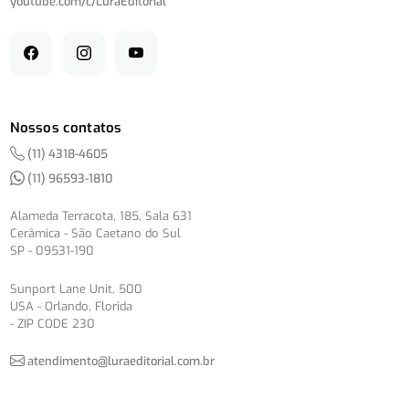
youtube.com/
c/
LuraEditorial
Nossos contatos
(11) 4318-4605
(11) 96593-1810
Alameda Terracota, 185, Sala 631
Cerâmica - São Caetano do Sul
SP - 09531-190
Sunport Lane Unit, 500
USA - Orlando, Florida
- ZIP CODE 230
atendimento@luraeditorial.com.br