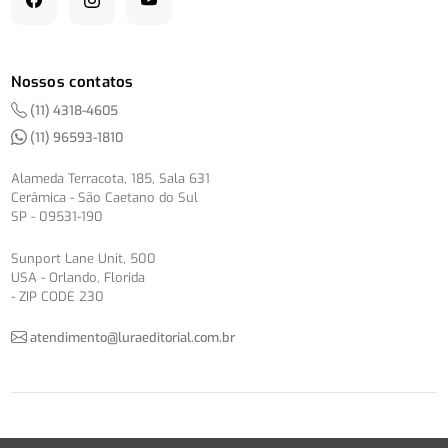
Nossos contatos
(11) 4318-4605
(11) 96593-1810
Alameda Terracota, 185, Sala 631
Cerâmica - São Caetano do Sul
SP - 09531-190
Sunport Lane Unit, 500
USA - Orlando, Florida
- ZIP CODE 230
atendimento@luraeditorial.com.br
© Copyright 2012-2026 -
Política de Privacidade