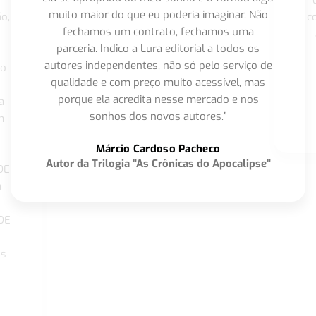
muito maior do que eu poderia imaginar. Não
o,
c
fechamos um contrato, fechamos uma
parceria. Indico a Lura editorial a todos os
autores independentes, não só pelo serviço de
co
qualidade e com preço muito acessível, mas
porque ela acredita nesse mercado e nos
a
sonhos dos novos autores.”
m
o
Márcio Cardoso Pacheco
Autor da Trilogia "As Crônicas do Apocalipse"
DE
a
DE
os