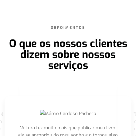
DEPOIMENTOS
O que os nossos clientes
dizem sobre nossos
serviços
 é
"
m
“A Lura fez muito mais que publicar meu livro,
m
ela se apropriou do meu sonho e o tornou algo