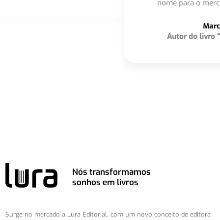
nome para o mercado editorial do Brasil."
p
Marcelo Felix
Autor do livro "Martyn, o Detetive"
t
Nós transformamos
sonhos em livros
Surge no mercado a Lura Editorial, com um novo conceito de editora