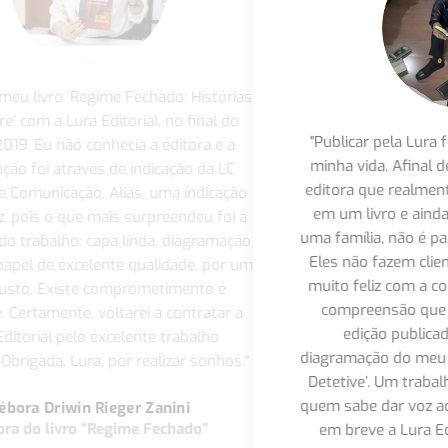
as
"
o
"Publicar pela Lura foi o divisor de águas em
minha vida. Afinal de contas, encontrar uma
editora que realmente transforma seu sonho
ão
p
em um livro e ainda faz você fazer parte de
 a
uma família, não é para qualquer casa editorial.
ão
Eles não fazem clientes e sim amigos. Fiquei
 um
L
muito feliz com a competência, o cuidado e a
compreensão que a equipe teve em cada
a
edição publicada. Adorei a capa e a
diagramação do meu livro de estreia ‘Martyn, o
."
Detetive’. Um trabalho de qualidade feito por
quem sabe dar voz ao escritor. Não duvido que
r
em breve a Lura Editorial será um grande