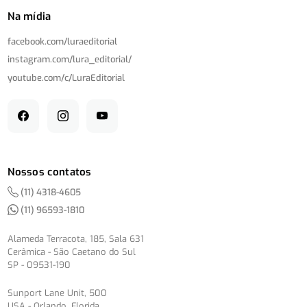
Na mídia
facebook.com/
luraeditorial
instagram.com/
lura_editorial/
youtube.com/
c/
LuraEditorial
Nossos contatos
(11) 4318-4605
(11) 96593-1810
Alameda Terracota, 185, Sala 631
Cerâmica - São Caetano do Sul
SP - 09531-190
Sunport Lane Unit, 500
USA - Orlando, Florida