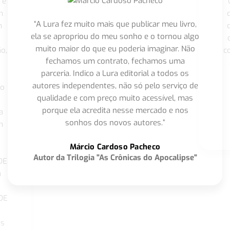
 é
"
m
“A Lura fez muito mais que publicar meu livro,
m
ela se apropriou do meu sonho e o tornou algo
muito maior do que eu poderia imaginar. Não
o,
c
fechamos um contrato, fechamos uma
parceria. Indico a Lura editorial a todos os
autores independentes, não só pelo serviço de
co
qualidade e com preço muito acessível, mas
porque ela acredita nesse mercado e nos
a
sonhos dos novos autores.”
m
o
Márcio Cardoso Pacheco
Autor da Trilogia "As Crônicas do Apocalipse"
DE
a
DE
os