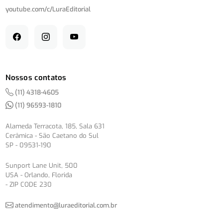
youtube.com/
c/
LuraEditorial
Nossos contatos
(11) 4318-4605
(11) 96593-1810
Alameda Terracota, 185, Sala 631
Cerâmica - São Caetano do Sul
SP - 09531-190
Sunport Lane Unit, 500
USA - Orlando, Florida
- ZIP CODE 230
atendimento@luraeditorial.com.br