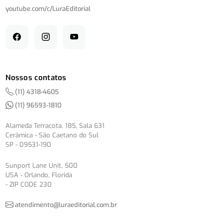
youtube.com/
c/
LuraEditorial
Nossos contatos
(11) 4318-4605
(11) 96593-1810
Alameda Terracota, 185, Sala 631
Cerâmica - São Caetano do Sul
SP - 09531-190
Sunport Lane Unit, 500
USA - Orlando, Florida
- ZIP CODE 230
atendimento@luraeditorial.com.br