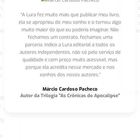
 é
"
m
“A Lura fez muito mais que publicar meu livro,
m
ela se apropriou do meu sonho e o tornou algo
muito maior do que eu poderia imaginar. Não
o,
c
fechamos um contrato, fechamos uma
parceria. Indico a Lura editorial a todos os
autores independentes, não só pelo serviço de
co
qualidade e com preço muito acessível, mas
porque ela acredita nesse mercado e nos
a
sonhos dos novos autores.”
m
o
Márcio Cardoso Pacheco
Autor da Trilogia "As Crônicas do Apocalipse"
DE
a
DE
os